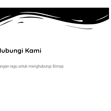
Hubungi Kami
angan ragu untuk menghubungi Bimqa
Jl. Jupiter Selatan 13 Blok S2 No. 77,
Bandung
+6285295741873