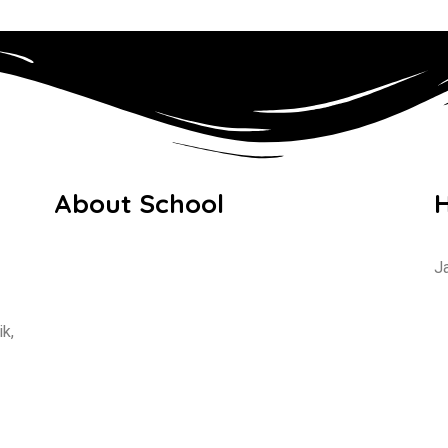
About School
Beranda
J
Tentang Kami
Produk Kami
k,
Kontak Kami
Blog